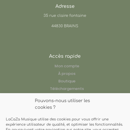
Adresse
35 rue claire fontaine
44830 BRAINS
Accès rapide
Mon compte
À propos
Boutique
Téléchargements
Ressources pédagogiques
Pouvons-nous utiliser les
Nos artistes
cookies ?
LaCaZa Musique utilise des cookies pour vous offrir une
expérience utilisateur de qualité, et optimiser les fonctionnalités.
Contact
En poursuivant votre navigation sur notre site, vous acceptez