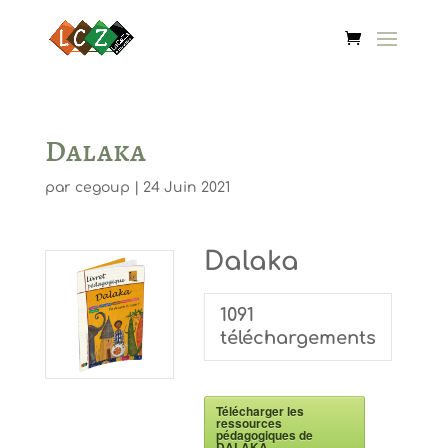
Dalaka
par
cegoup
|
24 Juin 2021
Dalaka
1091
téléchargements
Télécharger les
ressources
pédagogiques de
DALAKA