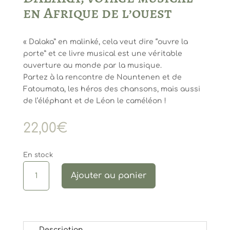
en Afrique de l’ouest
« Dalaka” en malinké, cela veut dire “ouvre la
porte” et ce livre musical est une véritable
ouverture au monde par la musique.
Partez à la rencontre de Nountenen et de
Fatoumata, les héros des chansons, mais aussi
de l’éléphant et de Léon le caméléon !
22,00
€
En stock
quantité
Ajouter au panier
de
DALAKA,
voyage
musical
en
Description