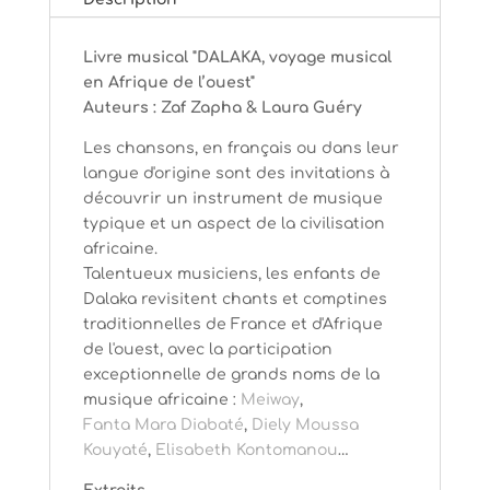
Afrique
de
Livre musical "DALAKA, voyage musical
l’ouest
en Afrique de l’ouest"
Auteurs : Zaf Zapha & Laura Guéry
Les chansons, en français ou dans leur
langue d'origine sont des invitations à
découvrir un instrument de musique
typique et un aspect de la civilisation
africaine.
Talentueux musiciens, les enfants de
Dalaka revisitent chants et comptines
traditionnelles de France et d'Afrique
de l'ouest, avec la participation
exceptionnelle de grands noms de la
musique africaine :
Meiway
,
Fanta Mara Diabaté
,
Diely Moussa
Kouyaté
,
Elisabeth Kontomanou
…