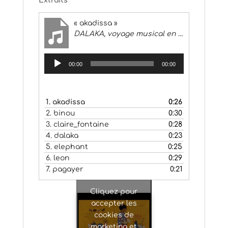
Extraits
« akadissa »
DALAKA, voyage musical en Afrique de l’ouest
Lecteur
00:00
00:00
audio
1.
akadissa
0:26
2.
binou
0:30
3.
claire_fontaine
0:28
4.
dalaka
0:23
5.
elephant
0:25
6.
leon
0:29
7.
pagayer
0:21
Cliquez pour
accepter les
cookies de
marketing et